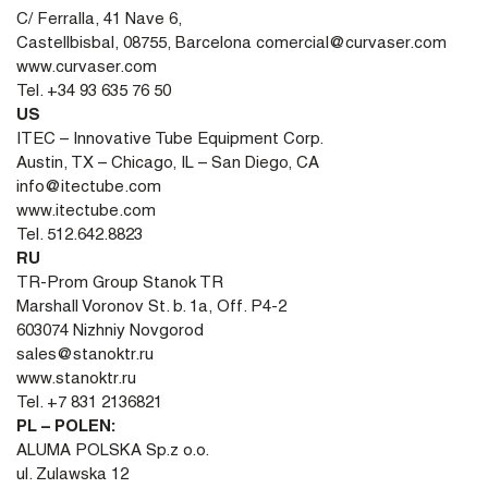
C/ Ferralla, 41 Nave 6,
Castellbisbal, 08755, Barcelona comercial@curvaser.com
www.curvaser.com
Tel. +34 93 635 76 50
US
ITEC – Innovative Tube Equipment Corp.
Austin, TX – Chicago, IL – San Diego, CA
info@itectube.com
www.itectube.com
Tel. 512.642.8823
RU
TR-Prom Group Stanok TR
Marshall Voronov St. b. 1a, Off. P4-2
603074 Nizhniy Novgorod
sales@stanoktr.ru
www.stanoktr.ru
Tel. +7 831 2136821
PL – POLEN:
ALUMA POLSKA Sp.z o.o.
ul. Zulawska 12