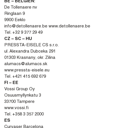
BE – BELGIEN:
De Tollenaere nv
Ringlaan 9
9900 Eeklo
info@detollenaere.be www.detollenaere.be
Tel. +32 9 377 29 49
CZ – SC – HU
PRESSTA-EISELE CS s.r.o.
ul. Alexandra Dubceka 291
01303 Krasnany, okr. Zilina
alumacs@alumacs.sk
www.pressta-eisele.eu
Tel. +421 415 692 679
FI – EE
Vossi Group Oy
Osuusmyllynkatu 3
33700 Tampere
www.vossi.fi
Tel. +358 3 357 2000
ES
Curvaser Barcelona