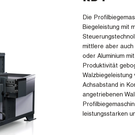
Die Profilbiegema
Biegeleistung mit
Steuerungstechnolo
mittlere aber auch
oder Aluminium mit
Produktivität geb
Walzbiegeleistung 
Achsabstand in Kom
angetriebenen Wa
Profilbiegemaschi
leistungsstarken u