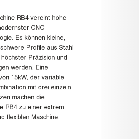
schine RB4 vereint hohe
 modernster CNC
gie. Es können kleine,
 schwere Profile aus Stahl
 höchster Präzision und
ogen werden. Eine
von 15kW, der variable
bination mit drei einzeln
lzen machen die
ne RB4 zu einer extrem
nd flexiblen Maschine.