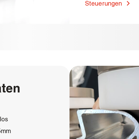
Steuerungen
aten
los
85mm