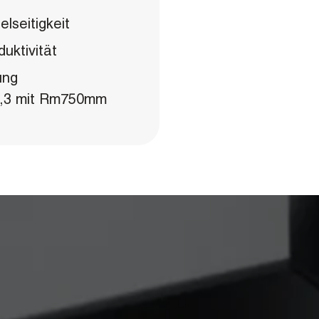
elseitigkeit
uktivität
ung
6,3 mit Rm750mm